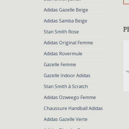
Adidas Gazelle Beige
Adidas Samba Beige
P
Stan Smith Rose
Adidas Original Femme
Adidas Rovermule
Gazelle Femme
Gazelle Indoor Adidas
Stan Smith à Scratch
ADIDAS ROUGE
ADIDAS ROUGE
Adidas Ozweego Femme
adidas rouge
adidas rouge
€
82.00
€
63.00
€
82.00
€
63.00
Chaussure Handball Adidas
Adidas Gazelle Verte