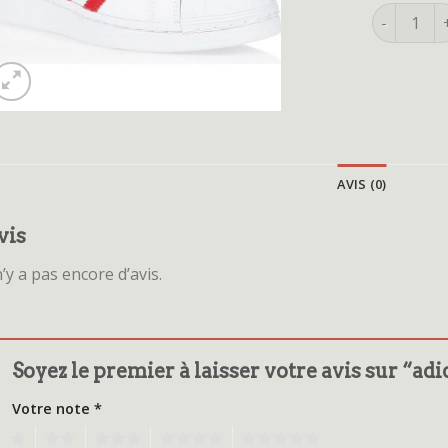
quantité d
AVIS (0)
vis
 n’y a pas encore d’avis.
Soyez le premier à laisser votre avis sur “ad
Votre note
*
1
2
3
4
5