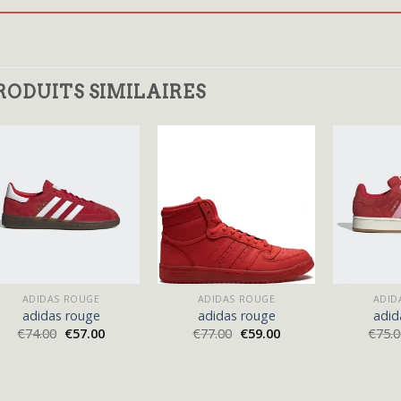
RODUITS SIMILAIRES
ADIDAS ROUGE
ADIDAS ROUGE
ADID
adidas rouge
adidas rouge
adid
€
74.00
€
57.00
€
77.00
€
59.00
€
75.