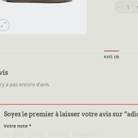
quantité 
AVIS (0)
vis
 n’y a pas encore d’avis.
Soyez le premier à laisser votre avis sur “a
Votre note
*
1
2
3
4
5