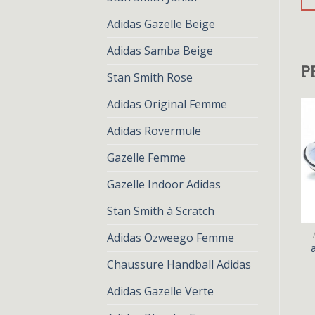
Adidas Gazelle Beige
Adidas Samba Beige
P
Stan Smith Rose
Adidas Original Femme
Adidas Rovermule
Gazelle Femme
Gazelle Indoor Adidas
Stan Smith à Scratch
ADIDAS SAMBA BLANCHE
ADIDAS SAMBA BLANCHE
Adidas Ozweego Femme
e
adidas samba blanche
adidas samba blanche
€
78.00
€
60.00
€
75.00
€
58.00
Chaussure Handball Adidas
Adidas Gazelle Verte