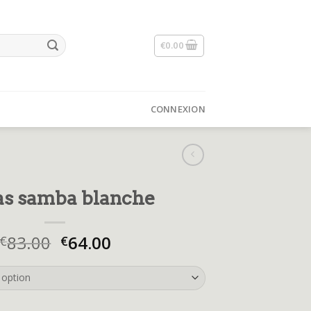
€
0.00
CONNEXION
as samba blanche
83.00
64.00
€
€