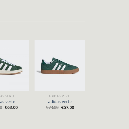
AS VERTE
ADIDAS VERTE
as verte
adidas verte
00
€
63.00
€
74.00
€
57.00