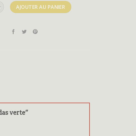
e adidas verte
AJOUTER AU PANIER
idas verte”