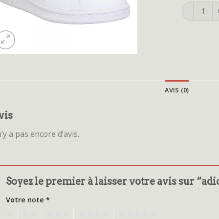
quantité d
AVIS (0)
vis
 n’y a pas encore d’avis.
Soyez le premier à laisser votre avis sur “ad
Votre note
*
1
2
3
4
5