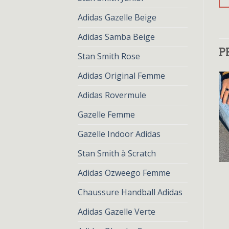
Adidas Gazelle Beige
Adidas Samba Beige
P
Stan Smith Rose
Adidas Original Femme
Adidas Rovermule
Gazelle Femme
Gazelle Indoor Adidas
Stan Smith à Scratch
ADIDAS VERTE
ADIDAS VERTE
Adidas Ozweego Femme
adidas verte
adidas verte
€
77.00
€
59.00
€
81.00
€
62.00
Chaussure Handball Adidas
Adidas Gazelle Verte