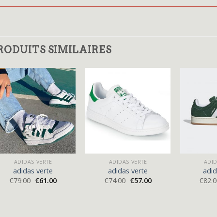
RODUITS SIMILAIRES
ADIDAS VERTE
ADIDAS VERTE
ADID
adidas verte
adidas verte
adid
€
79.00
€
61.00
€
74.00
€
57.00
€
82.