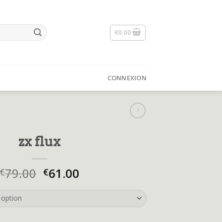
€
0.00
CONNEXION
zx flux
79.00
61.00
€
€