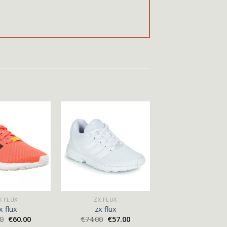
X FLUX
ZX FLUX
x flux
zx flux
00
€
60.00
€
74.00
€
57.00