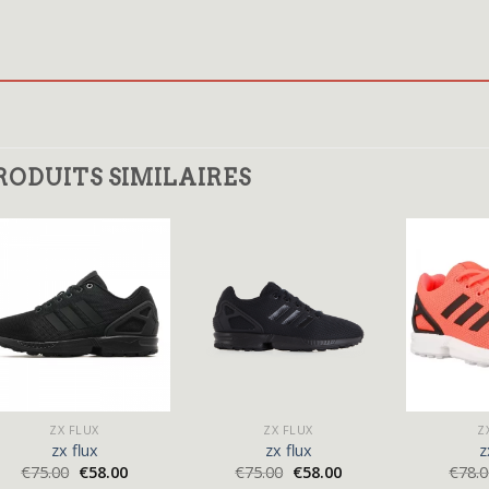
RODUITS SIMILAIRES
ZX FLUX
ZX FLUX
Z
zx flux
zx flux
z
€
75.00
€
58.00
€
75.00
€
58.00
€
78.