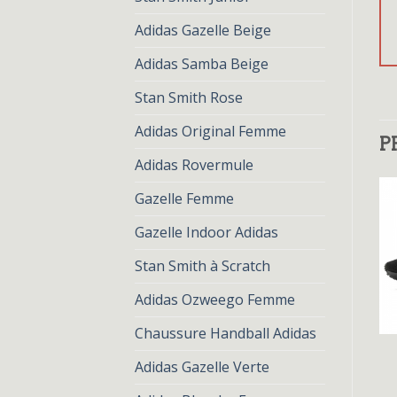
Adidas Gazelle Beige
Adidas Samba Beige
Stan Smith Rose
Adidas Original Femme
P
Adidas Rovermule
Gazelle Femme
Gazelle Indoor Adidas
Stan Smith à Scratch
Adidas Ozweego Femme
Chaussure Handball Adidas
ZX FLUX
ZX FLUX
Adidas Gazelle Verte
zx flux
zx flux
€
78.00
€
60.00
€
81.00
€
62.00