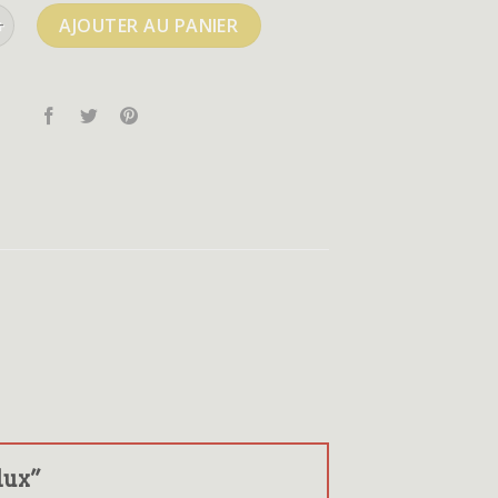
e zx flux
AJOUTER AU PANIER
flux”