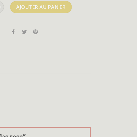
e adidas rose
AJOUTER AU PANIER
idas rose”