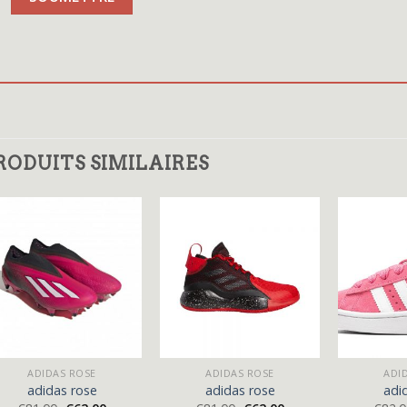
RODUITS SIMILAIRES
ADIDAS ROSE
ADIDAS ROSE
ADI
adidas rose
adidas rose
adi