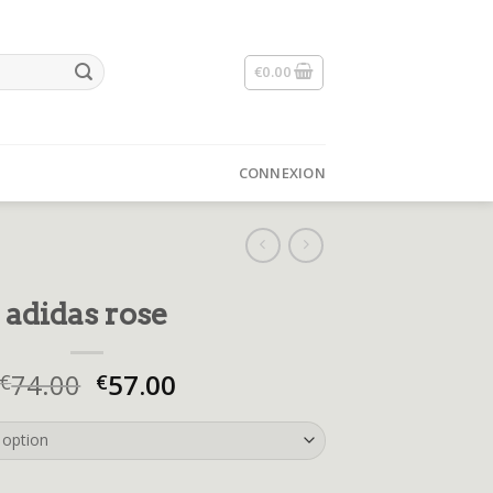
€
0.00
CONNEXION
adidas rose
74.00
57.00
€
€